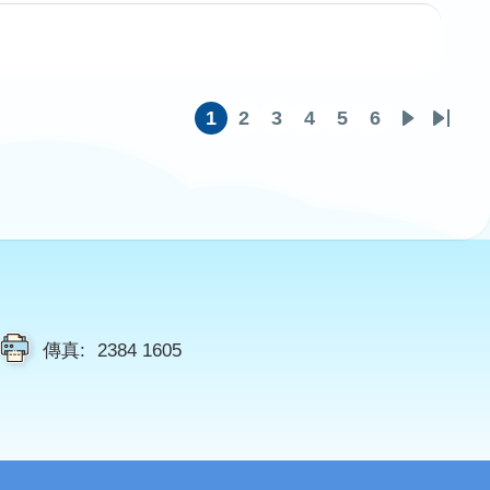
1
2
3
4
5
6
目
頁
頁
頁
頁
頁
下
Last
前
面
面
面
面
面
一
page
頁
頁
面
傳真:
2384 1605