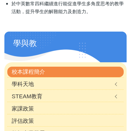
於中英數常四科繼續進行能促進學生多角度思考的教學
活動，提升學生的解難能力及創造力。
Main
學與教
navigation
(自
訂)
校本課程簡介
學科天地
STEAM教育
家課政策
評估政策