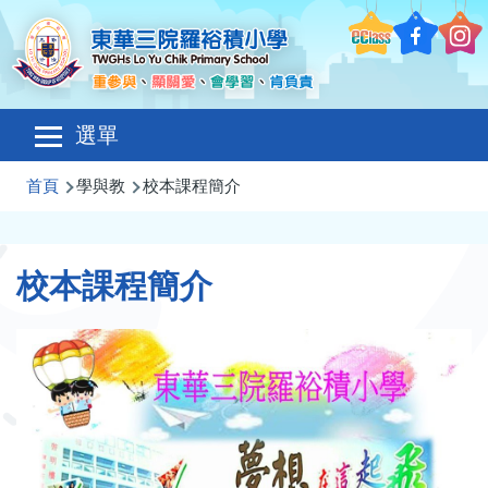
移至主內容
Main
選單
navigation
導
首頁
學與教
校本課程簡介
航
連
校本課程簡介
結