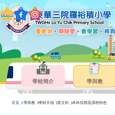
移至主內容
Main
navigation
學校簡介
學與教
導
首頁
學與教
學科天地
英文科
本科目標及課程特色
航