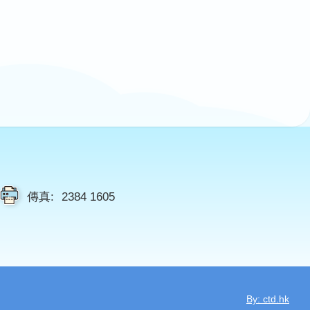
傳真:
2384 1605
By: ctd.hk