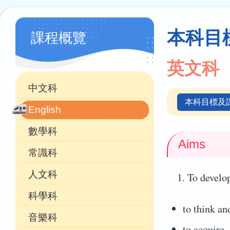
連
結
學
本科目
課程概覽
科
天
英文科
地
中文科
本科目標及
English
數學科
Aims
常識科
人文科
To develop
科學科
to think a
音樂科
to acquire,