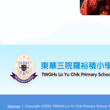
Sitemap
| Copyright ©
2026 TWGHs Lo Yu Chik Primary School. All