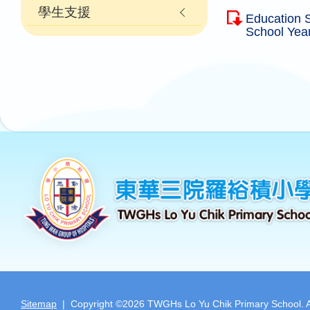
學生支援
Education 
School Yea
Sitemap
| Copyright ©
2026 TWGHs Lo Yu Chik Primary School. All