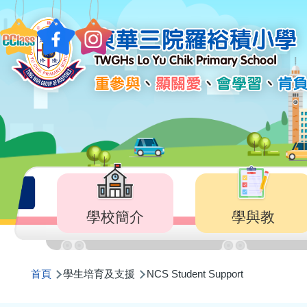
移至主內容
Main
navigation
學校簡介
學與教
導
首頁
學生培育及支援
NCS Student Support
航