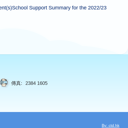
ent(s)School Support Summary for the 2022/23
傳真:
2384 1605
By: ctd.hk