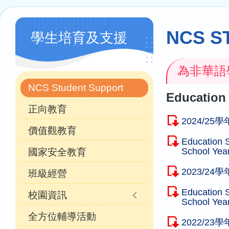
連
結
Main
NCS S
學生培育及支援
navigation
(自
為非華語
訂)
NCS Student Support
Education 
正向教育
2024/2
價值觀教育
Education 
School Yea
國家安全教育
2023/2
班級經營
Education 
校園資訊
School Yea
全方位輔導活動
2022/2