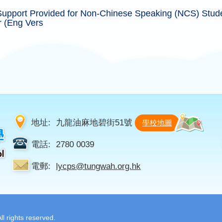
Support Provided for Non-Chinese Speaking (NCS) Stud
r (Eng Vers
地址:
九龍油麻地碧街51號
學校地圖
電話:
2780 0039
電郵:
lycps@tungwah.org.hk
 rights reserved.