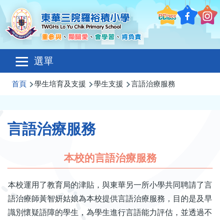
移至主內容
Main
選單
navigation
導
首頁
學生培育及支援
學生支援
言語治療服務
航
連
言語治療服務
結
本校的言語治療服務
本校運用了教育局的津貼，與東華另一所小學共同聘請了言
語治療師黃智妍姑娘為本校提供言語治療服務，目的是及早
識別懷疑語障的學生，為學生進行言語能力評估，並透過不