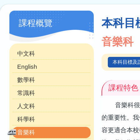
連
結
學
本科目
課程概覽
科
天
音樂科
地
中文科
本科目標及
English
數學科
課程特色
常識科
音樂科很容
人文科
的重要性。我
科學科
容更適合本校
音樂科