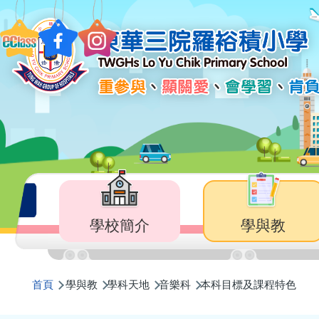
移至主內容
Main
navigation
學校簡介
學與教
導
首頁
學與教
學科天地
音樂科
本科目標及課程特色
航