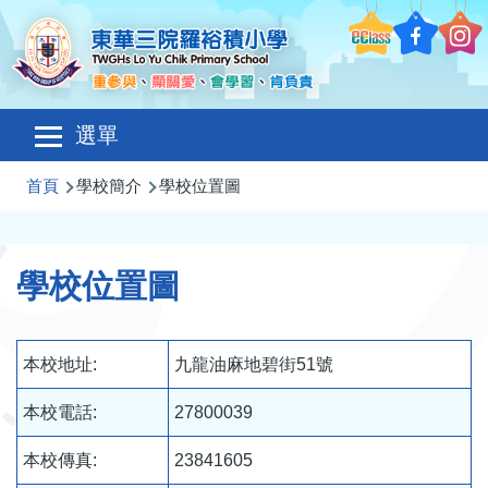
移至主內容
Main
選單
navigation
導
首頁
學校簡介
學校位置圖
航
連
學校位置圖
結
本校地址:
九龍油麻地碧街51號
本校電話:
27800039
本校傳真:
23841605