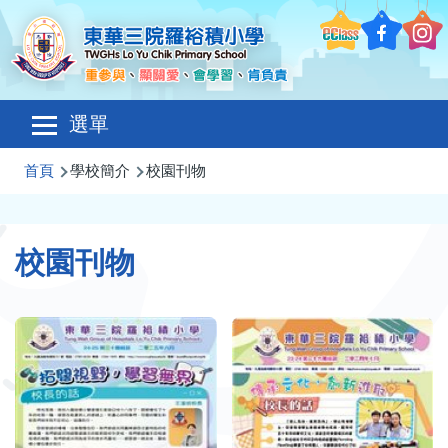
移至主內容
Main
選單
navigation
導
首頁
學校簡介
校園刊物
航
連
校園刊物
結