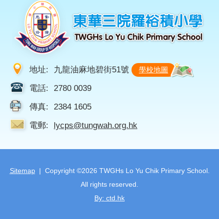
地址:
九龍油麻地碧街51號
學校地圖
電話:
2780 0039
傳真:
2384 1605
電郵:
lycps@tungwah.org.hk
Sitemap
| Copyright ©
2026 TWGHs Lo Yu Chik Primary School.
All rights reserved.
By: ctd.hk