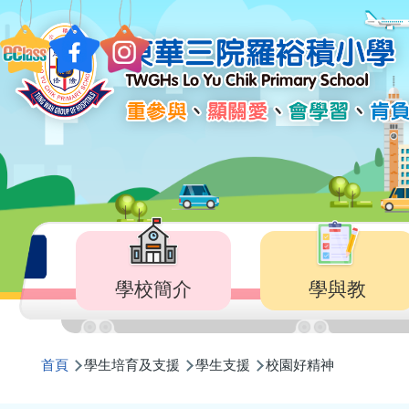
移至主內容
Main
navigation
學校簡介
學與教
導
首頁
學生培育及支援
學生支援
校園好精神
航