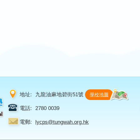
地址:
九龍油麻地碧街51號
學校地圖
電話:
2780 0039
電郵:
lycps@tungwah.org.hk