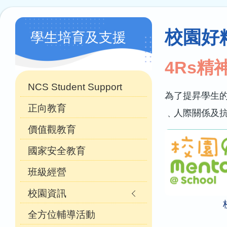
連
結
Main
校園好
學生培育及支援
navigation
(自
4Rs精
訂)
NCS Student Support
為了提昇學生的
正向教育
﹑人際關係及
價值觀教育
國家安全教育
班級經營
校園資訊
全方位輔導活動