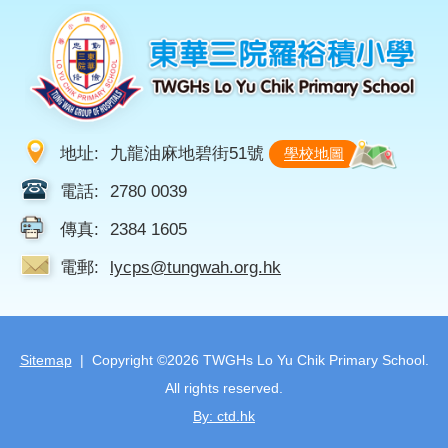
地址:
九龍油麻地碧街51號
學校地圖
電話:
2780 0039
傳真:
2384 1605
電郵:
lycps@tungwah.org.hk
Sitemap
| Copyright ©
2026 TWGHs Lo Yu Chik Primary School.
All rights reserved.
By: ctd.hk