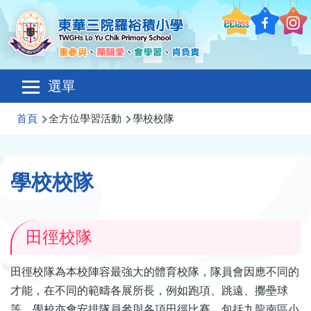
移至主內容
Main
選單
navigation
導
首頁
全方位學習活動
學校校隊
航
連
學校校隊
結
田徑校隊
田徑校隊為本校陣容最強大的體育校隊，隊員會因應不同的
才能，在不同的範疇各展所長，例如跑項、跳遠、擲壘球
等。學校亦會安排隊員參與各項田徑比賽，包括九龍南區小