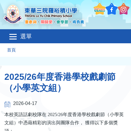
移至主內容
Main
選單
navigation
導
首頁
航
連
2025/26年度香港學校戲劇節
結
（小學英文組）
2026-04-17
本校英語話劇校隊在
2025/26
年度香港學校戲劇節（小學英
文組）中憑藉精彩的演出與團隊合作， 獲得以下多個獎
項：