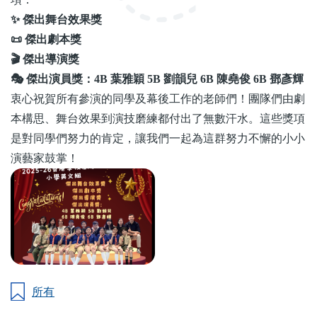
✨
傑出舞台效果獎
📜
傑出劇本獎
🎬
傑出導演獎
🎭
傑出演員獎：
4B
葉雅穎
5B
劉韻兒
6B
陳堯俊
6B
鄧彥輝
衷心祝賀所有參演的同學及幕後工作的老師們！團隊們由劇
本構思、舞台效果到演技磨練都付出了無數汗水。這些獎項
是對同學們努力的肯定，讓我們一起為這群努力不懈的小小
演藝家鼓掌！
所有