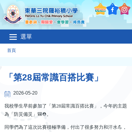
移至主內容
Main
選單
navigation
導
首頁
航
連
「第28屆常識百搭比賽」
結
2026-05-20
我校學生早前參加了「第28屆常識百搭比賽」，今年的主題
為「防災備災」🎒
⛑️
。
同學們為了這次比賽積極準備，付出了很多努力和汗水💪，