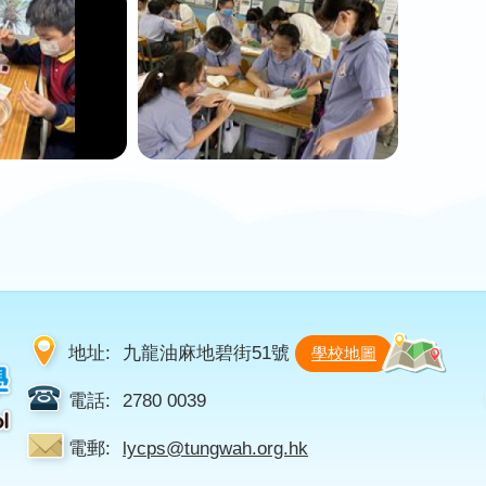
地址:
九龍油麻地碧街51號
學校地圖
電話:
2780 0039
電郵:
lycps@tungwah.org.hk