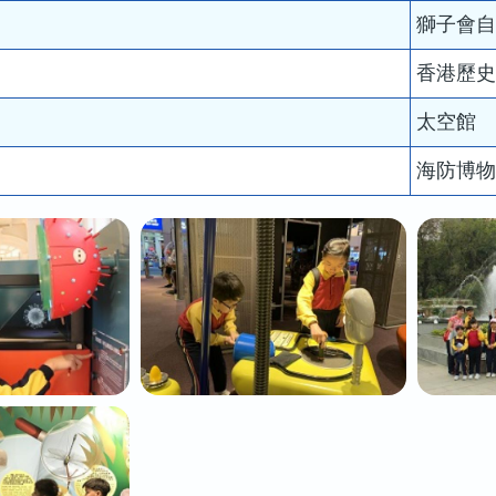
獅子會
香港歷
太空館
海防博