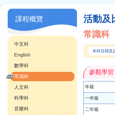
連
結
學
活動及
課程概覽
科
天
常識科
地
中文科
本科目標及
English
數學科
參觀學習
常識科
年級
人文科
科學科
一年級
音樂科
二年級