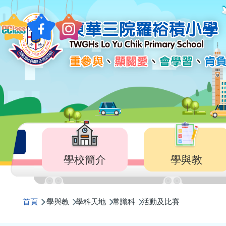
移至主內容
Main
navigation
學校簡介
學與教
導
首頁
學與教
學科天地
常識科
活動及比賽
航