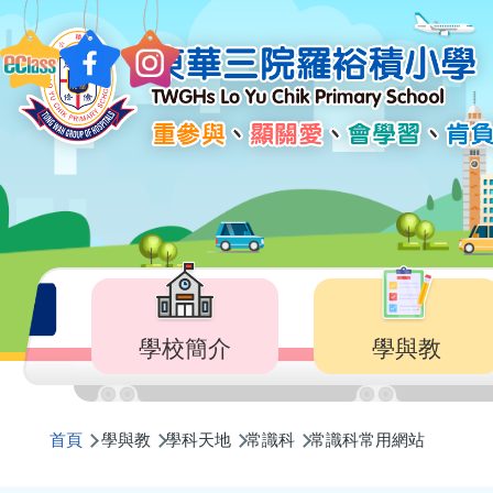
移至主內容
Main
navigation
學校簡介
學與教
導
首頁
學與教
學科天地
常識科
常識科常用網站
航