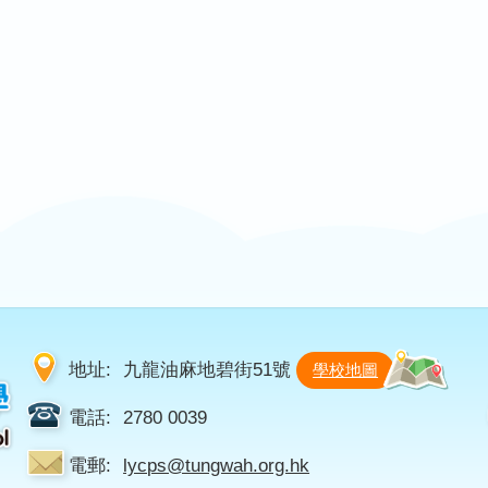
地址:
九龍油麻地碧街51號
學校地圖
電話:
2780 0039
電郵:
lycps@tungwah.org.hk