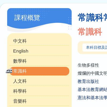
連
結
學
常識科
課程概覽
科
天
常識科
地
中文科
本科目標及
English
數學科
生物多樣性
常識科
燦爛的中國文
人文科
教育出版社
基本法教育網
科學科
憲法和基本法
音樂科