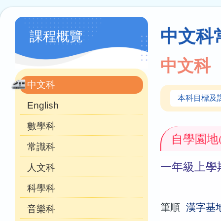
連
結
學
中文科
課程概覽
科
天
中文科
地
中文科
本科目標及
English
數學科
自學園地
常識科
一年級上學
人文科
科學科
筆順
漢字基地
音樂科