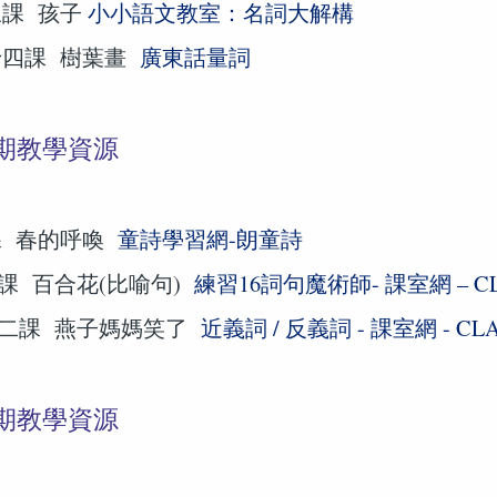
三課 孩子
小小語文教室：名詞大解構
十四課 樹葉畫
廣東話量詞
期教學資源
課 春的呼喚
童詩學習網-朗童詩
課 百合花(比喻句)
練習16詞句魔術師- 課室網 – C
二課 燕子媽媽笑了
近義詞 / 反義詞 - 課室網 - CL
期教學資源