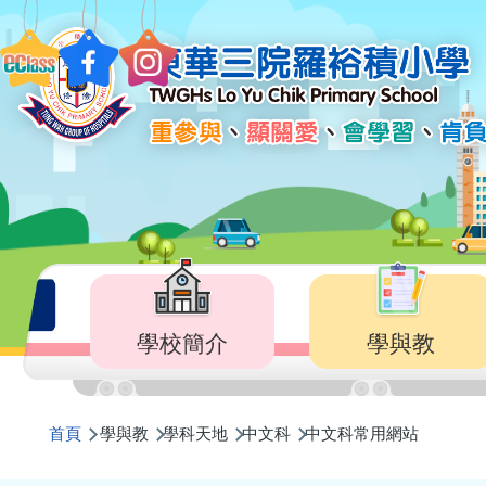
移至主內容
Main
navigation
學校簡介
學與教
導
首頁
學與教
學科天地
中文科
中文科常用網站
航