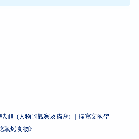
是劫匪 (人物的觀察及描寫) ｜描寫文教學
吃熏烤食物》