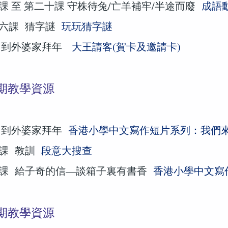
課 至 第二十課 守株待兔/亡羊補牢/半途而廢
成語
六課 猜字謎
玩玩猜字謎
 到外婆家拜年
大王請客(賀卡及邀請卡)
期教學資源
 到外婆家拜年
香港小學中文寫作短片系列：我們
課 教訓
段意大搜查
課 給子奇的信—談箱子裏有書香
香港小學中文寫
期教學資源