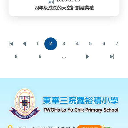
四年級成長的天空計劃結業禮
Pagination
1
2
3
4
5
6
7
First
Previous
頁
目
頁
頁
頁
頁
頁
page
page
面
前
面
面
面
面
面
8
9
…
頁
頁
下
Last
頁
面
面
一
page
面
頁