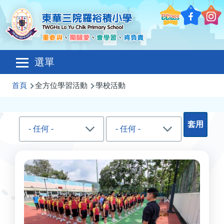
移至主內容
Main
選單
navigation
導
首頁
全方位學習活動
學校活動
航
連
結