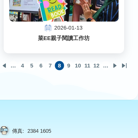
2026-01-13
菜EE親子閱讀工作坊
…
4
5
6
7
8
9
10
11
12
…
rst
Previous
頁
頁
頁
頁
目
頁
頁
頁
頁
下
Last
age
page
面
面
面
面
前
面
面
面
面
一
page
頁
頁
面
傳真:
2384 1605