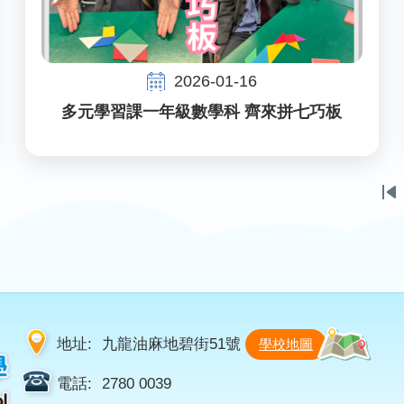
2026-01-16
多元學習課一年級數學科 齊來拼七巧板
Fi
p
地址:
九龍油麻地碧街51號
學校地圖
電話:
2780 0039