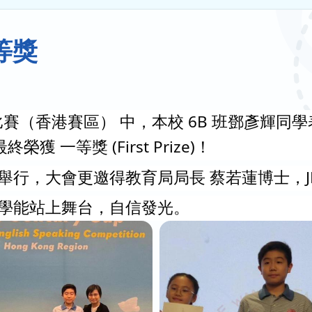
等獎
比賽（香港賽區） 中，本校 6B 班鄧彥輝
 一等獎 (First Prize)！
行，大會更邀得教育局局長 蔡若蓮博士，J
學能站上舞台，自信發光。