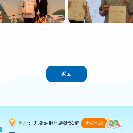
返回
地址:
九龍油麻地碧街51號
學校地圖