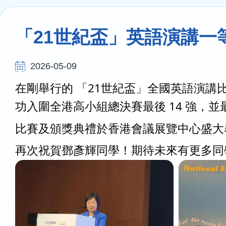
連
結
「21世紀盃」英語演講一
2026-05-09
在剛舉行的 「21世紀盃」全國英語演講
功入圍全港高小組總決賽最後 14 強，並最終榮獲
比賽及頒獎典禮於香港會議展覽中心盛大舉
再次祝賀鄧彥輝同學！期待未來有更多同