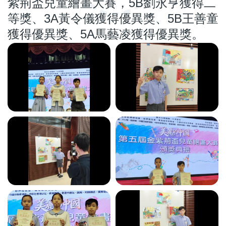
5B
紫荊盃兒童繪畫大賽，
劉永亨獲得二
3A
5B
等獎、
黃令儀獲得優異獎、
王善童
5A
獲得優異獎、
馬藝凌獲得優異獎。