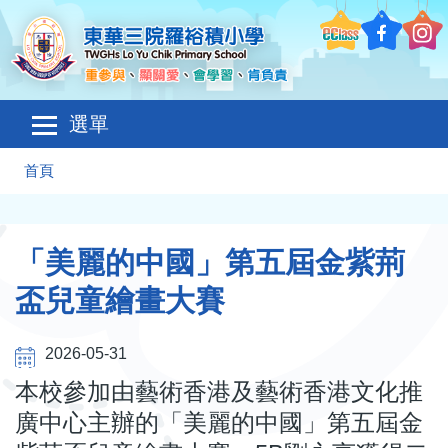
移至主內容
Main
選單
navigation
導
首頁
航
連
「美麗的中國」第五屆金紫荊
結
盃兒童繪畫大賽
2026-05-31
本校參加由藝術香港及藝術香港文化推
廣中心主辦的「美麗的中國」第五屆金