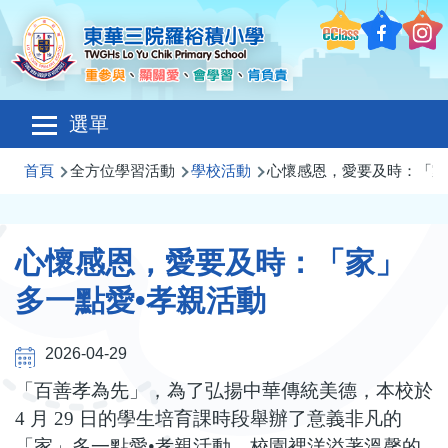
移至主內容
Main
選單
navigation
導
首頁
全方位學習活動
學校活動
心懷感恩，愛要及時：「家
航
連
心懷感恩，愛要及時：「家」
結
多一點愛•孝親活動
2026-04-29
「百善孝為先」，為了弘揚中華傳統美德，本校於
4
月
29
日的學生培育課時段舉辦了意義非凡的
「家」多一點愛
•
孝親活動。校園裡洋溢著溫馨的