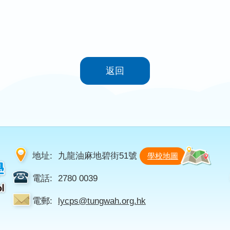
返回
地址:
九龍油麻地碧街51號
學校地圖
電話:
2780 0039
電郵:
lycps@tungwah.org.hk