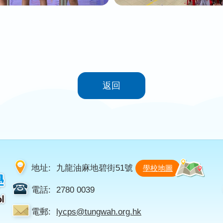
返回
地址:
九龍油麻地碧街51號
學校地圖
電話:
2780 0039
電郵:
lycps@tungwah.org.hk