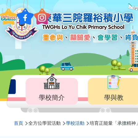
移至主內容
Main
navigation
學校簡介
學與教
導
首頁
全方位學習活動
學校活動
培育正能量「承擔精神
航