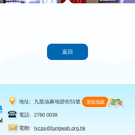
返回
地址:
九龍油麻地碧街51號
學校地圖
電話:
2780 0039
電郵:
lycps@tungwah.org.hk