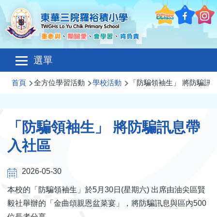
移至主內容
Main
選單
navigation
導
首頁
全方位學習活動
學校活動
「防騙領袖生」 將防騙訊
航
連
「防騙領袖生」 將防騙訊息帶
結
入社區
2026-05-30
本校的「防騙領袖生」於
5
月
30
日
(
星期六
)
出席由油尖區賢
毅社舉辦的「金曲頌親恩盆菜宴」，將防騙訊息與區內
500
位長者分享。