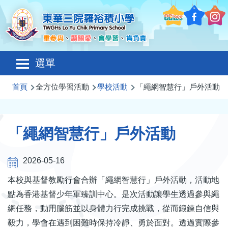
移至主內容
Main
選單
navigation
導
首頁
全方位學習活動
學校活動
「繩網智慧行」戶外活動
航
連
「繩網智慧行」戶外活動
結
2026-05-16
本校與基督教勵行會合辦「繩網智慧行」戶外活動，活動地
點為香港基督少年軍臻訓中心。是次活動讓學生透過參與繩
網任務，動用腦筋並以身體力行完成挑戰，從而鍛鍊自信與
毅力，學會在遇到困難時保持冷靜、勇於面對。透過實際參