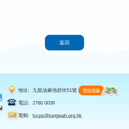
返回
地址:
九龍油麻地碧街51號
學校地圖
電話:
2780 0039
電郵:
lycps@tungwah.org.hk