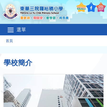
移至主內容
Main
選單
navigation
導
首頁
航
連
學校簡介
結